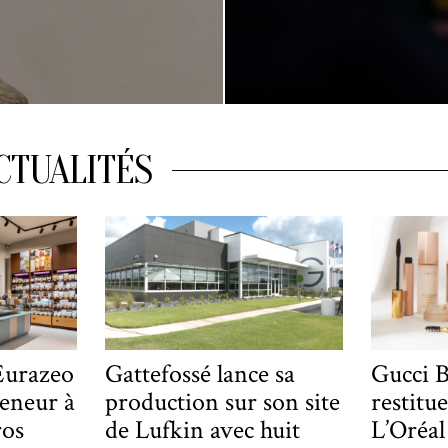
CTUALITÉS
Eurazeo
Gattefossé lance sa
Gucci B
eneur à
production sur son site
restitue
ros
de Lufkin avec huit
L’Oréal