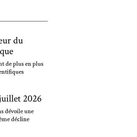
œur du
ique
t de plus en plus
entifiques
uillet 2026
ns dévoile une
hème décline