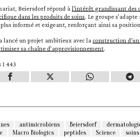
nariat, Beiersdorf répond à
l’intérêt grandissant de
cifique dans les produits de soins
. Le groupe s’adapte
plus informé et exigeant, renforçant ainsi sa position
 a lancé un projet ambitieux avec la
construction d’un
optimiser sa chaîne d’approvisionnement
.
s
1 443
ines
antimicrobiens
Beiersdorf
dermatologi
e
Macro Biologics
peptides
Science
soins