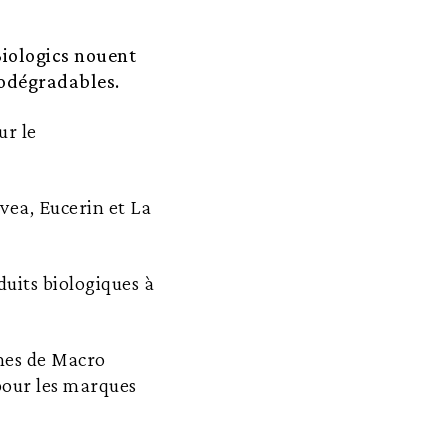
Biologics nouent
iodégradables.
ur le
vea, Eucerin et La
duits biologiques à
nnes de Macro
pour les marques