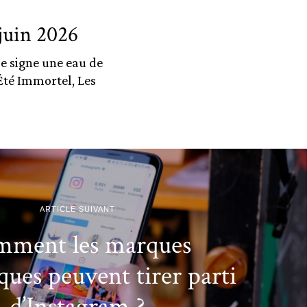
juin 2026
le signe une eau de
Été Immortel, Les
ARTICLE SUIVANT
ment les marques
ues peuvent tirer parti
d’Instagram ?