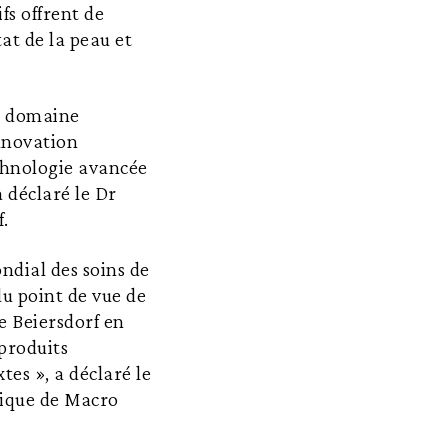
fs offrent de
tat de la peau et
e domaine
nnovation
chnologie avancée
a déclaré le Dr
.
ndial des soins de
du point de vue de
e Beiersdorf en
produits
es », a déclaré le
fique de Macro